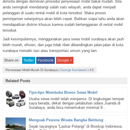
diminta dengan demikian prosedur penyewaan mobil bakal mudah. Bila
anda seringkali mendatangi salah satu wilayah, anda dapat menjadi
pelanggan di suatu rental mobil di kota tersebut. Maka proses
peminjaman selanjutnya akan lebih cepat. Bahkan siapa tahu anda akan
mendapatkan diskon khusus karena sudah berlangganan di rental mobil
tersebut.
Jadi kesimpulannya, menggunakan jasa sewa mobil surabaya akan jauh
lebih murah, efisien, dan juga tidak ribet dibandingkan jalan-jalan di kota
surabaya menaiki taxi atau transportasi umum yang lain.
Share on:
Twitter
Facebook
Google +
Persewaan Mobil Murah Di Surabaya
|
George Kurniawan
|
4.5
Related Posts
Tips-tips Membuka Bisnis Sewa Mobil
Usaha sewa mobil telah menjamur. Di lingkungan tempat
saya berada, dekat dengan pelabuhan udara Juanda di
Surabaya, anda bisa menemukan minimal 9...
Menguak Pesona Wisata Bangka Belitung
Sejak tayangnya “Laskar Pelangi” di Bioskop Indonesia,