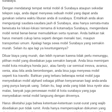
surabaya.
Dengan mendatangi tempat rental mobil di Surabaya ataupun sekedar
telepon saja, anda dapat menyewa sebuah mobil yang dapat anda
gunakan selama waktu liburan anda di surabaya. Entahkah anda akan
mengunjungi saudara-saudara jauh di Surabaya, atau hanya semata-mata
berwisata ke lokasi-lokasi ternama di kotamadya Surabaya, mengendarai
mobil rental benar-benar memudahkan serta nyaman. Anda bahkan tak
harus menanti cukup lama seperti dengan menaiki taxi, maupun
transportasi umum. Apalagi harga sewa mobil Surabaya yang semakin
murah. Selain itu apa lagi ya keuntungannya?
Diluar biaya yang murah, dan lebih nyaman karena tidak perlu menunggu,
pilihan mobil yang disediakan juga semakin banyak. Anda bisa meminjam
mobil kota misalnya honda jazz, atau family car semisal innova, avansa,
xenia, atau bila anda berombongan, anda bisa juga menyewa mobil
seperti kia travello. Bahkan yang terbaru beberapa rental mobil juga
menyediakan mobil alphard sebagai pilihan kenyamanan bagi anda-anda
yang punya banyak uang. Selain itu, bagi anda yang tidak bisa nyetir atau
malas, banyak juga persewaan mobil di kota surabaya yang juga
menyediakan rental mobil langsung dengan drivernya.
Harus diketahui juga bahwa ketentuan-ketentuan surat-surat yang wajib
disediakan pun tidak rumit. Anda hanya mempersiapkan dokumen yang