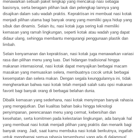
menawarkan sebuah paket lengkap yang mencakup nasi sebagai
basisnya, serta beragam pilihan lauk dan pelengkap lainnya yang
disajikan dalam satu wadah praktis. Kepraktisan ini membuat nasi kotak
menjadi pilihan utama bagi banyak orang yang memiliki gaya hidup yang
sibuk dan dinamis. Selain itu, nasi kotak juga sering kali memiliki
kemasan yang ramah lingkungan, seperti kotak atau wadah yang dapat
didaur ulang, sehingga membantu mengurangi penggunaan plastik dan
limbah.
Selain kenyamanan dan kepraktisan, nasi kotak juga menawarkan variasi
rasa dan pilihan menu yang luas. Dari hidangan tradisional hingga
makanan internasional, nasi kotak dapat menyajikan berbagai macam
masakan yang memuaskan selera, membuatnya cocok untuk berbagai
kesempatan dan selera makan. Dengan segala keunggulannya ini, tidak
mengherankan bahwa nasi kotak telah menjadi salah satu opsi makanan
favorit bagi banyak orang di berbagai belahan dunia.
Dibalik kemasan yang sederhana, nasi kotak menyimpan banyak rahasia
yang mengejutkan. Dari kualitas bahan baku hingga teknologi
penyimpanan, perencanaan menu yang cermat, kebersihan dan
kesehatan, serta komitmen pada kelestarian lingkungan, ada banyak hal
yang membuat nasi kotak menjadi pilihan yang praktis dan menarik bagi
banyak orang. Jadi, saat kamu membuka nasi kotak berikutnya, ingatlah
untuk menghargai semua rahasia tersembunyi yang ada di dalamnya!