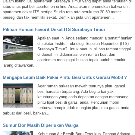
Dalam listing jual apartemen Surabaya Timur yang dapat anda temukan di
situs-situs jual beli apartemen online, Anda akan menemukan bahwa unit
apartemen dekat ITS bertipe Studio rata-rata berukuran 20-30 meter
persegi dan tak memiliki sekat. Demikian pula unit apartemen...
Pilihan Hunian Favorit Dekat ITS Surabaya Timur
Apakah saat ini Anda sedang mencari alternatif hunian
di sekitar Institut Teknologi Sepuluh Nopember (ITS)
Surabaya Timur? Untuk saat ini pilihan tempat tinggal
di daerah ini didominasi oleh rumah kost dan
apartemen mengingat hunian tapak sudah semakin
jarang ditawarkan...
Mengapa Lebih Baik Pakai Pintu Besi Untuk Garasi Mobil ?
Agar rumah terkesan mewah tentunya pintu garasi
besi haruslah terpasang. Ada begitu banyak
keuntungan yang anda dapatkan dengan memasang
pintu lipat besi di garasi anda. Pencurian mobil
tentunya hampir tidak mungkin jika pintu garasi anda
terbuat dari besi, bahkan...
Sumur Bor Masih Diperlukan Warga
Kebutuhan Air Bersih Baru Tercukupi Dengan Adanya