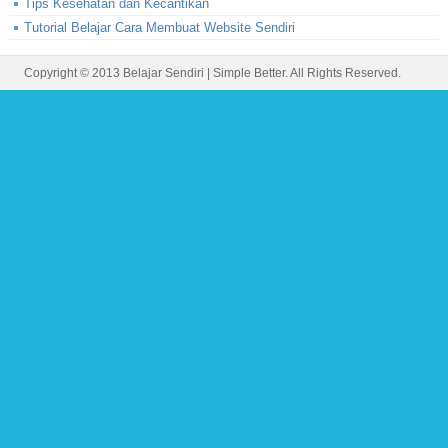
Tips Kesehatan dan Kecantikan
Tutorial Belajar Cara Membuat Website Sendiri
Copyright © 2013
Belajar Sendiri
|
Simple Better
. All Rights Reserved.