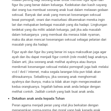
figur ibu yang benar dalam keluarga. Kedekatan dan kasih sayang
dari orang tua membuat seorang anak kuat dalam melawan godaan
seksual. Banyak dari anak yang mencari kesenangan seksual
lewat pornografi, onani dan masturbasi dikarenakan mereka ingin
lari dan melupakan berbagai masalah yang dia hadapi. Lingkungan
terdekat yang dia miliki adalah keluarga, jadi jika ada masalah
dalam keluarganya yang membuat dia merasa tidak nyaman,
maka dia akan mencari kesenangan seksual sebagai pelarian dari
masalah yang dia hadapi.
Figur ayah dan figur ibu yang benar ini saya maksudkan juga agar
ayah dan ibu dapat menjadi figur contoh (
role model
) bagi anaknya.
Dalam arti, jika seorang anak melihat ayahnya atau ibunya
menikmati kesenangan seksual melalui pornografi juga baik melalui
vcd / dvd / internet, maka segala larangan kita pun tidak akan
dihiraukannya. Sebaliknya, jika seorang anak menghormati
ayahnya dan ibunya, maka ia tidak akan ingin mengecewakan
kedua orangtuanya. Ingatlah bahwa anak anda belajar dengan
melihat contoh. Jadilah contoh yang baik buat anak anda.
Dekatkan anak anda kepada Tuhan
Peran agama menjadi peran yang vital jika berkaitan dengan
menanamkan norma-norma dan moral yang baik kepada anak.