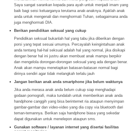
Saya sangat sarankan kepada para ayah untuk menjadi imam yang
baik bagi seisi keluarganya terutama anak-anaknya. Ajaklah anak
anda untuk mengenali dan menghormati Tuhan, sebagaimana anda
juga menghormati DIA.
Berikan pendidikan seksual yang cukup
Pendidikan seksual bukanlah hal yang tabu jika diberikan dengan
porsi yang tepat sesuai umurnya. Percayalah keingintahuan anak
anda tentang hal-hal seksual adalah hal yang normal, jika disikapi
dengan benar hal ini justru akan membuat anak mampu berpikir
dan mengelola dorongan-dorongan seksual yang ada dengan benar.
Anak akan mampu menetapkan batasan-batasan normal bagi
dirinya sendiri agar tidak melangkah terlalu jauh
Jangan berikan anak anda smartphone jika belum waktunya
Jika anda merasa anak anda belum cukup siap menghadapi
godaan pornografi, maka tundalah untuk memberikan anak anda
handphone canggih yang bisa berinternet ria ataupun menyimpan
gambar-gambar dan video-video yang dia copy via bluetooth dari
teman-temannya. Berikan saja handphone biasa yang sekedar
dapat digunakan untuk menelepon ataupun sms.
Gunakan software / layanan internet yang disertai fasilitas