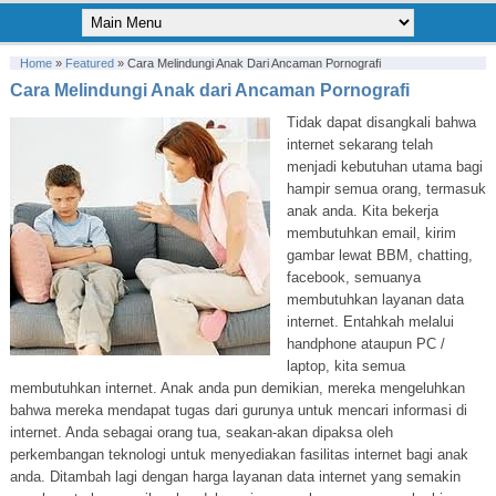
Home
»
Featured
»
Cara Melindungi Anak Dari Ancaman Pornografi
Cara Melindungi Anak dari Ancaman Pornografi
Tidak dapat disangkali bahwa
internet sekarang telah
menjadi kebutuhan utama bagi
hampir semua orang, termasuk
anak anda. Kita bekerja
membutuhkan email, kirim
gambar lewat BBM, chatting,
facebook, semuanya
membutuhkan layanan data
internet. Entahkah melalui
handphone ataupun PC /
laptop, kita semua
membutuhkan internet. Anak anda pun demikian, mereka mengeluhkan
bahwa mereka mendapat tugas dari gurunya untuk mencari informasi di
internet. Anda sebagai orang tua, seakan-akan dipaksa oleh
perkembangan teknologi untuk menyediakan fasilitas internet bagi anak
anda. Ditambah lagi dengan harga layanan data internet yang semakin