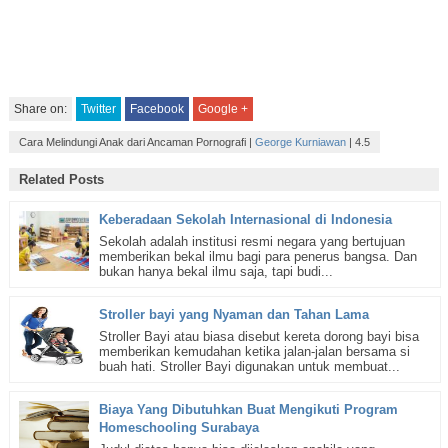
Share on:
Twitter
Facebook
Google +
Cara Melindungi Anak dari Ancaman Pornografi
|
George Kurniawan
|
4.5
Related Posts
Keberadaan Sekolah Internasional di Indonesia
Sekolah adalah institusi resmi negara yang bertujuan
memberikan bekal ilmu bagi para penerus bangsa. Dan
bukan hanya bekal ilmu saja, tapi budi...
Stroller bayi yang Nyaman dan Tahan Lama
Stroller Bayi atau biasa disebut kereta dorong bayi bisa
memberikan kemudahan ketika jalan-jalan bersama si
buah hati. Stroller Bayi digunakan untuk membuat...
Biaya Yang Dibutuhkan Buat Mengikuti Program
Homeschooling Surabaya