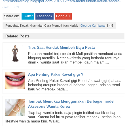
http://berkerblog.blogspot.com/2013/12/cara-memutihkan-ketiak-secara-
alami.html
Share on:
Twitter
Facebook
Google +
Penyebab Ketiak Hitam dan Cara Memutihkan Ketiak
|
George Kurniawan
|
4.5
Related Posts
Tips Saat Hendak Membeli Baju Pesta
Ratusan model baju pesta di Mall pastilah membuat anda
bingung memilih. Kriteria-kriteria yang berbeda tentunya
dimiliki wanita saat akan membeli gaun malam....
Apa Penting Pakai Kawat gigi ?
Apa Penting Pakai Kawat gigi Behel / kawat gigi (bahasa
belanda) ataupun braces di bahasa Inggris, adalah trend
baru yg merebak pada...
Tampak Memukau Menggunakan Berbagai model
Aksesoris Wanita Korea
Tiap-tiap wanita tentu saja pingin terlihat cantik setiap
saat. Karena hal itu supaya terlihat menarik, berias ialah
lifestyle wanita masa kini. Wajar...