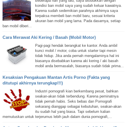
Beberapa hari yang lalu, saya disibukkan dengan
kondisi ban mobil saya yang sudah keluar kawatnya.
Karena sudah sedemikian parahnya akhirnya saya
terpaksa membeli ban mobil baru, sesuai kriteria
ukuran ban mobil yang lama. Pada dasarnya, setiap
ban mobil diberi...
Cara Merawat Aki Kering / Basah (Mobil Motor)
Pagi-pagi hendak berangkat ke kantor. Anda ambil
kunci mobil / motor, coba untuk starter tapi mesin
tidak hidup. Jika anda pernah mengalaminya hal ini
biasanya disebabkan karena aki kering / aki basah
mobil anda bermasalah, biasanya sudah tidak prima...
Kesaksian Pengakuan Mantan Artis Porno (Fakta yang
ditutupi akhirnya terungkap!!!)
Industri pornografi kian berkembang pesat, bahkan
seakan-akan tidak terbendung. Karena peminatnya
tidak pernah habis. Seks bebas dan Pornografi
sekarang dianggap sebagai kebutuhan, seakan-akan
itu sudah hal yang biasa. Tapi sebelum kalian
memutuskan untuk terjerumus lebih jauh dalam dunia pornografi,...