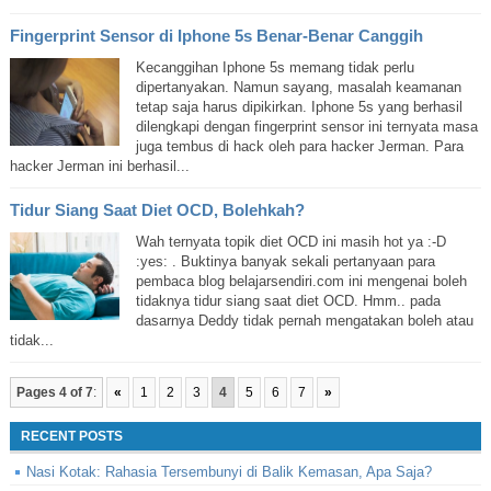
Fingerprint Sensor di Iphone 5s Benar-Benar Canggih
Kecanggihan Iphone 5s memang tidak perlu
dipertanyakan. Namun sayang, masalah keamanan
tetap saja harus dipikirkan. Iphone 5s yang berhasil
dilengkapi dengan fingerprint sensor ini ternyata masa
juga tembus di hack oleh para hacker Jerman. Para
hacker Jerman ini berhasil...
Tidur Siang Saat Diet OCD, Bolehkah?
Wah ternyata topik diet OCD ini masih hot ya :-D
:yes: . Buktinya banyak sekali pertanyaan para
pembaca blog belajarsendiri.com ini mengenai boleh
tidaknya tidur siang saat diet OCD. Hmm.. pada
dasarnya Deddy tidak pernah mengatakan boleh atau
tidak...
Pages 4 of 7
:
«
1
2
3
4
5
6
7
»
RECENT POSTS
Nasi Kotak: Rahasia Tersembunyi di Balik Kemasan, Apa Saja?