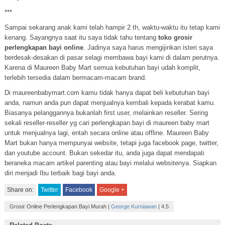
***
Sampai sekarang anak kami telah hampir 2 th, waktu-waktu itu tetap kami
kenang. Sayangnya saat itu saya tidak tahu tentang
toko grosir
perlengkapan bayi online
. Jadinya saya harus mengijinkan isteri saya
berdesak-desakan di pasar selagi membawa bayi kami di dalam perutnya.
Karena di Maureen Baby Mart semua kebutuhan bayi udah komplit,
terlebih tersedia dalam bermacam-macam brand.
Di maureenbabymart.com kamu tidak hanya dapat beli kebutuhan bayi
anda, namun anda pun dapat menjualnya kembali kepada kerabat kamu.
Biasanya pelanggannya bukanlah first user, melainkan reseller. Sering
sekali reseller-reseller yg cari perlengkapan bayi di maureen baby mart
untuk menjualnya lagi, entah secara online atau offline. Maureen Baby
Mart bukan hanya mempunyai website, tetapi juga facebook page, twitter,
dan youtube account. Bukan sekedar itu, anda juga dapat mendapati
beraneka macam artikel parenting atau bayi melalui websitenya. Siapkan
diri menjadi Ibu terbaik bagi bayi anda.
Share on:
Twitter
Facebook
Google +
Grosir Online Perlengkapan Bayi Murah
|
George Kurniawan
|
4.5