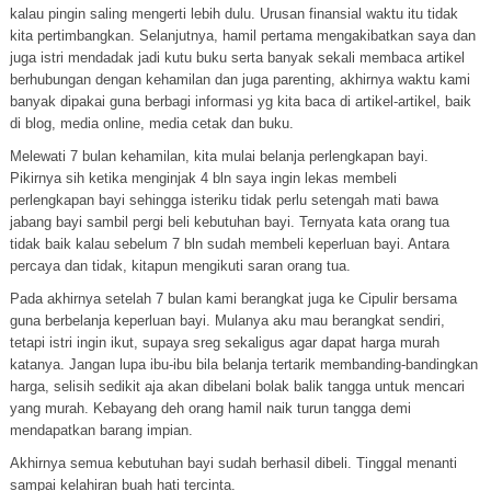
kalau pingin saling mengerti lebih dulu. Urusan finansial waktu itu tidak
kita pertimbangkan. Selanjutnya, hamil pertama mengakibatkan saya dan
juga istri mendadak jadi kutu buku serta banyak sekali membaca artikel
berhubungan dengan kehamilan dan juga parenting, akhirnya waktu kami
banyak dipakai guna berbagi informasi yg kita baca di artikel-artikel, baik
di blog, media online, media cetak dan buku.
Melewati 7 bulan kehamilan, kita mulai belanja perlengkapan bayi.
Pikirnya sih ketika menginjak 4 bln saya ingin lekas membeli
perlengkapan bayi sehingga isteriku tidak perlu setengah mati bawa
jabang bayi sambil pergi beli kebutuhan bayi. Ternyata kata orang tua
tidak baik kalau sebelum 7 bln sudah membeli keperluan bayi. Antara
percaya dan tidak, kitapun mengikuti saran orang tua.
Pada akhirnya setelah 7 bulan kami berangkat juga ke Cipulir bersama
guna berbelanja keperluan bayi. Mulanya aku mau berangkat sendiri,
tetapi istri ingin ikut, supaya sreg sekaligus agar dapat harga murah
katanya. Jangan lupa ibu-ibu bila belanja tertarik membanding-bandingkan
harga, selisih sedikit aja akan dibelani bolak balik tangga untuk mencari
yang murah. Kebayang deh orang hamil naik turun tangga demi
mendapatkan barang impian.
Akhirnya semua kebutuhan bayi sudah berhasil dibeli. Tinggal menanti
sampai kelahiran buah hati tercinta.